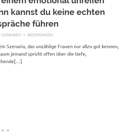
 einem emotional unreifen
n kannst du keine echten
spräche führen
 6, 2026
E GEDANKEN
BEZIEHUNGEN
 ein Szenario, das unzählige Frauen nur allzu gut kennen,
aum jemand spricht offen über die tiefe,
ichende[…]