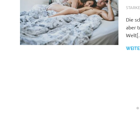
JULI 31
STARK
Die sc
aber t
Welt[
WEITE