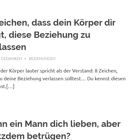
eichen, dass dein Körper dir
t, diese Beziehung zu
lassen
, 2026
E GEDANKEN
BEZIEHUNGEN
er Körper lauter spricht als der Verstand: 8 Zeichen,
u deine Beziehung verlassen solltest… Du kennst diesen
nt.[…]
n ein Mann dich lieben, aber
otzdem betrügen?