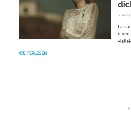
dic
AUGUST
STARK
Lass u
einen
vielle
WEITERLESEN