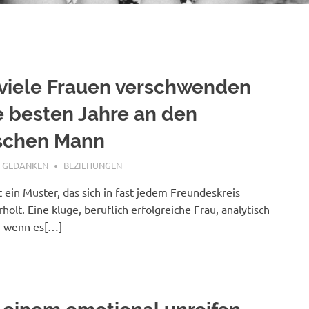
viele Frauen verschwenden
e besten Jahre an den
lschen Mann
 6, 2026
E GEDANKEN
BEZIEHUNGEN
t ein Muster, das sich in fast jedem Freundeskreis
holt. Eine kluge, beruflich erfolgreiche Frau, analytisch
, wenn es[…]