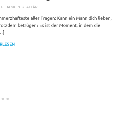
, 2026
E GEDANKEN
AFFÄRE
hmerzhafteste aller Fragen: Kann ein Mann dich lieben,
rotzdem betrügen? Es ist der Moment, in dem die
…]
RLESEN