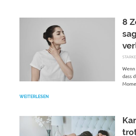
8 Z
sag
ver
JULI 31
STARK
Wenn d
dass d
Mome
WEITERLESEN
Kan
tr