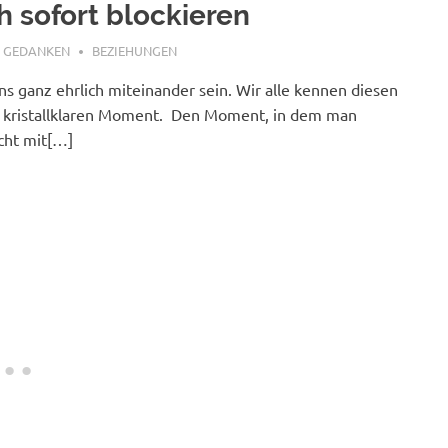
h sofort blockieren
 4, 2026
E GEDANKEN
BEZIEHUNGEN
ns ganz ehrlich miteinander sein. Wir alle kennen diesen
, kristallklaren Moment. Den Moment, in dem man
icht mit[…]