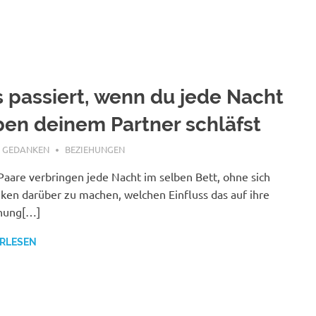
 passiert, wenn du jede Nacht
en deinem Partner schläfst
 5, 2026
E GEDANKEN
BEZIEHUNGEN
Paare verbringen jede Nacht im selben Bett, ohne sich
en darüber zu machen, welchen Einfluss das auf ihre
hung[…]
RLESEN