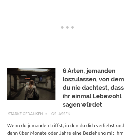
6 Arten, jemanden
loszulassen, von dem
du nie dachtest, dass
ihr einmal Lebewohl
sagen würdet
OKTOBER 30, 2020
STARKE GEDANKEN
LOSLASSEN
Wenn du jemanden triffst, in den du dich verliebst und
dann über Monate oder Jahre eine Beziehung mit ihm