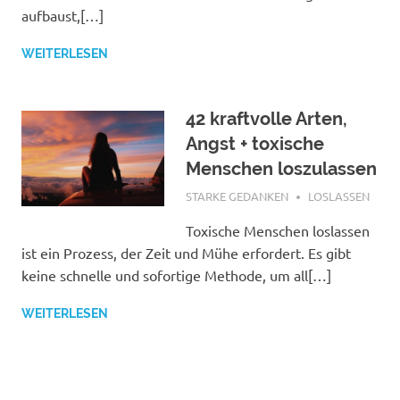
aufbaust,[…]
WEITERLESEN
42 kraftvolle Arten,
Angst + toxische
Menschen loszulassen
JULI 10, 2020
STARKE GEDANKEN
LOSLASSEN
Toxische Menschen loslassen
ist ein Prozess, der Zeit und Mühe erfordert. Es gibt
keine schnelle und sofortige Methode, um all[…]
WEITERLESEN