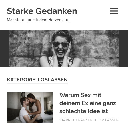
Zum
Starke Gedanken
Inhalt
springen
Man sieht nur mit dem Herzen gut.
KATEGORIE:
LOSLASSEN
Warum Sex mit
deinem Ex eine ganz
schlechte Idee ist
MÄRZ 12, 2026
STARKE GEDANKEN
LOSLASSEN