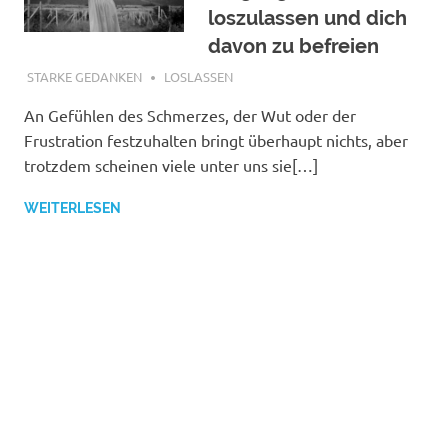
loszulassen und dich
davon zu befreien
FEBRUAR 5, 2021
STARKE GEDANKEN
LOSLASSEN
An Gefühlen des Schmerzes, der Wut oder der
Frustration festzuhalten bringt überhaupt nichts, aber
trotzdem scheinen viele unter uns sie[…]
WEITERLESEN