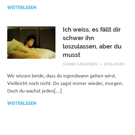
WEITERLESEN
Ich weiss, es fällt dir
schwer ihn
loszulassen, aber du
musst
FEBRUAR 20, 2018
STARKE GEDANKEN
LOSLASSEN
Wir wissen beide, dass du irgendwann gehen wirst.
Vielleicht noch nicht. Du sagst immer wieder, morgen.
Doch du wachst jeden[…]
WEITERLESEN