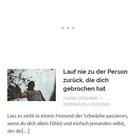
Lauf nie zu der Person
zurück, die dich
gebrochen hat
NOVEMBER 25, 2018
STARKE GEDANKEN
INSPIRATION
,
LOSLASSEN
Lass es nicht in einem Moment der Schwäche passieren,
wenn du dich allein fühlst und einfach jemanden willst,
der dir[…]