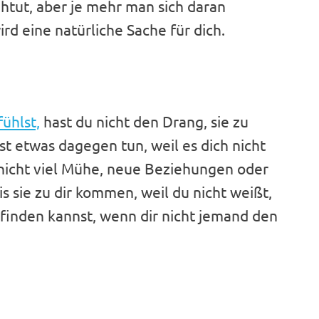
htut, aber je mehr man sich daran
rd eine natürliche Sache für dich.
ühlst,
hast du nicht den Drang, sie zu
t etwas dagegen tun, weil es dich nicht
 nicht viel Mühe, neue Beziehungen oder
s sie zu dir kommen, weil du nicht weißt,
finden kannst, wenn dir nicht jemand den