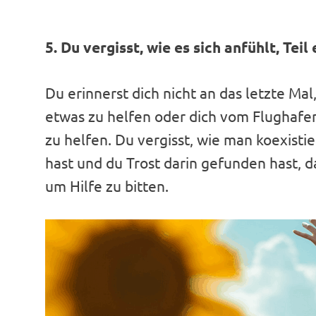
5. Du vergisst, wie es sich anfühlt, Teil
Du erinnerst dich nicht an das letzte Mal
etwas zu helfen oder dich vom Flughafe
zu helfen. Du vergisst, wie man koexisti
hast und du Trost darin gefunden hast, d
um Hilfe zu bitten.