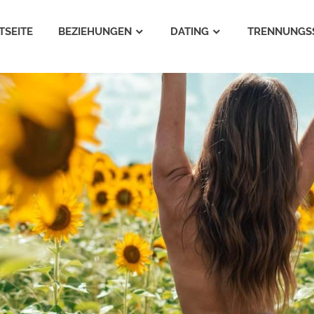
TSEITE
BEZIEHUNGEN
DATING
TRENNUNGS