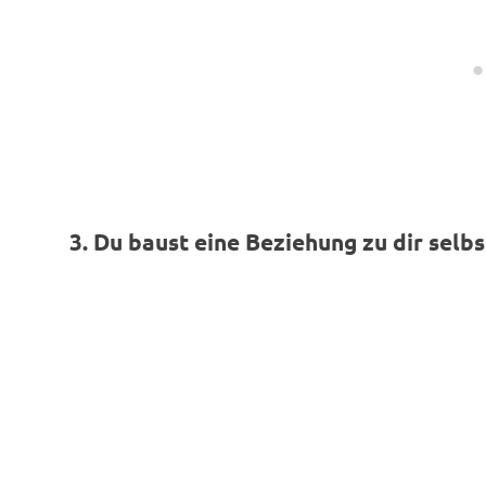
3. Du baust eine Beziehung zu dir selbs