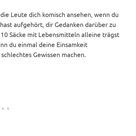
 die Leute dich komisch ansehen, wenn du
Du hast aufgehört, dir Gedanken darüber zu
0 Säcke mit Lebensmitteln alleine trägst
enn du einmal deine Einsamkeit
 schlechtes Gewissen machen.