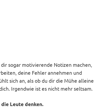
 dir sogar motivierende Notizen machen,
rbeiten, deine Fehler annehmen und
hlt sich an, als ob du dir die Mühe alleine
ich. Irgendwie ist es nicht mehr seltsam.
s die Leute denken.