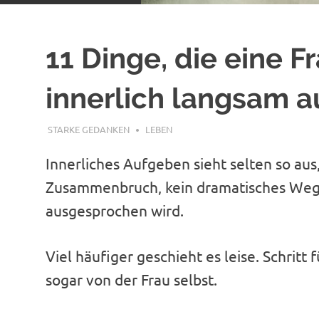
11 Dinge, die eine F
innerlich langsam a
DEZEMBER 31, 2025
STARKE GEDANKEN
LEBEN
Innerliches Aufgeben sieht selten so aus, 
Zusammenbruch, kein dramatisches Wegg
ausgesprochen wird.
Viel häufiger geschieht es leise. Schritt
sogar von der Frau selbst.