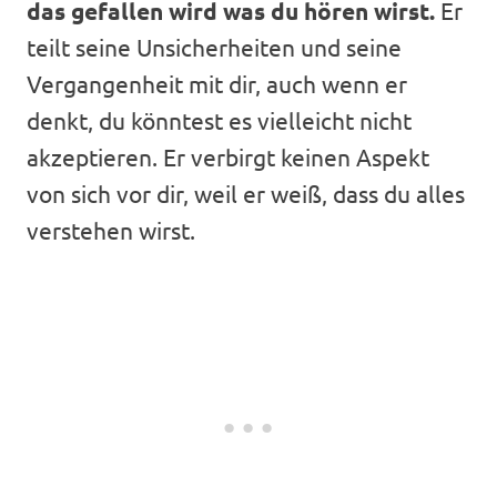
das gefallen wird was du hören wirst.
Er
teilt seine Unsicherheiten und seine
Vergangenheit mit dir, auch wenn er
denkt, du könntest es vielleicht nicht
akzeptieren. Er verbirgt keinen Aspekt
von sich vor dir, weil er weiß, dass du alles
verstehen wirst.