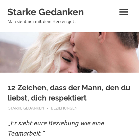
Zum
Starke Gedanken
Inhalt
springen
Man sieht nur mit dem Herzen gut.
12 Zeichen, dass der Mann, den du
liebst, dich respektiert
MAI 1, 2018
STARKE GEDANKEN
BEZIEHUNGEN
„Er sieht eure Beziehung wie eine
Teamarbeit.“