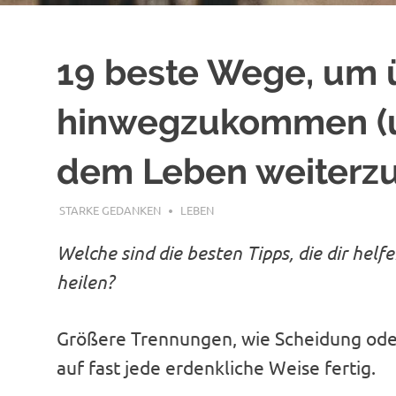
19 beste Wege, um 
hinwegzukommen (un
dem Leben weiterz
OKTOBER 9, 2018
STARKE GEDANKEN
LEBEN
Welche sind die besten Tipps, die dir hel
heilen?
Größere Trennungen, wie Scheidung ode
auf fast jede erdenkliche Weise fertig.