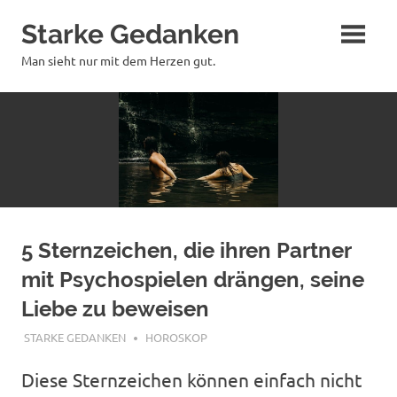
Zum
Starke Gedanken
Inhalt
springen
Man sieht nur mit dem Herzen gut.
5 Sternzeichen, die ihren Partner
mit Psychospielen drängen, seine
Liebe zu beweisen
NOVEMBER 5, 2019
STARKE GEDANKEN
HOROSKOP
Diese Sternzeichen können einfach nicht