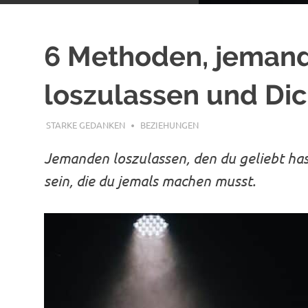
6 Methoden, jemande
loszulassen und Di
JANUAR 5, 2020
STARKE GEDANKEN
BEZIEHUNGEN
Jemanden loszulassen, den du geliebt has
sein, die du jemals machen musst.