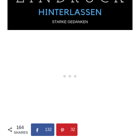
164
132
32
SHARES