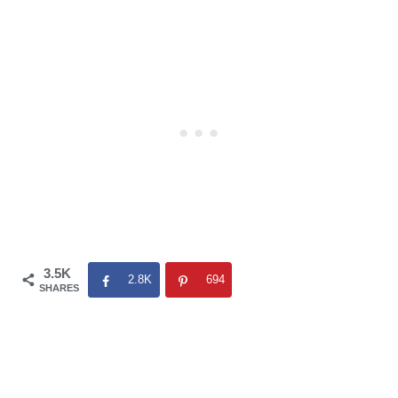
3.5K
2.8K
694
SHARES