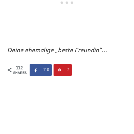
Deine ehemalige „beste Freundin“…
112
110
2
SHARES