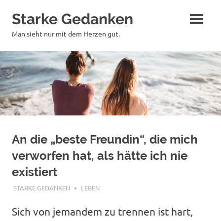
Zum
Starke Gedanken
Inhalt
springen
Man sieht nur mit dem Herzen gut.
An die „beste Freundin“, die mich
verworfen hat, als hätte ich nie
existiert
JULI 4, 2018
STARKE GEDANKEN
LEBEN
Sich von jemandem zu trennen ist hart,