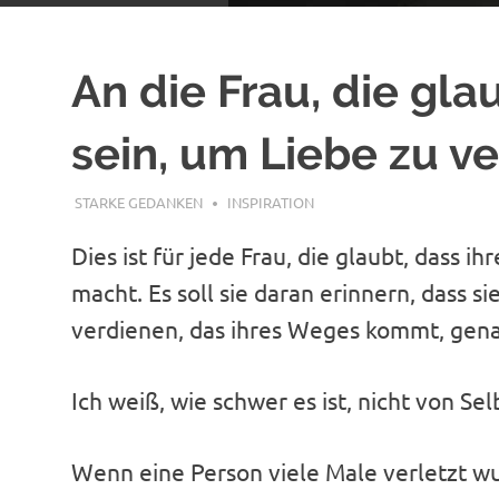
An die Frau, die gla
sein, um Liebe zu v
APRIL 10, 2020
STARKE GEDANKEN
INSPIRATION
Dies ist für jede Frau, die glaubt, dass 
macht. Es soll sie daran erinnern, dass s
verdienen, das ihres Weges kommt, gena
Ich weiß, wie schwer es ist, nicht von S
Wenn eine Person viele Male verletzt wur