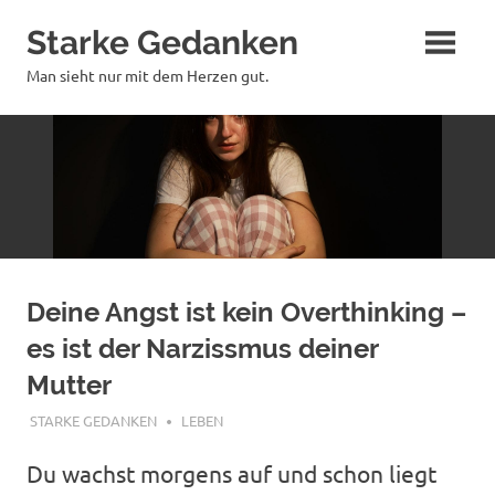
Zum
Starke Gedanken
Inhalt
springen
Man sieht nur mit dem Herzen gut.
Deine Angst ist kein Overthinking –
es ist der Narzissmus deiner
Mutter
JANUAR 6, 2026
STARKE GEDANKEN
LEBEN
Du wachst morgens auf und schon liegt