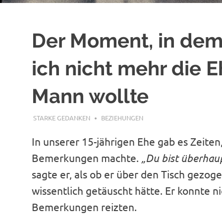
Der Moment, in dem 
ich nicht mehr die E
Mann wollte
APRIL 19, 2023
STARKE GEDANKEN
BEZIEHUNGEN
In unserer 15-jährigen Ehe gab es Zeite
Bemerkungen machte.
„Du bist überhaup
sagte er, als ob er über den Tisch gezoge
wissentlich getäuscht hätte. Er konnte ni
Bemerkungen reizten.