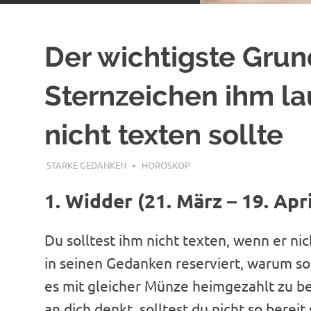
Der wichtigste Gru
Sternzeichen ihm la
nicht texten sollte
DEZEMBER 11, 2019
STARKE GEDANKEN
HOROSKOP
1. Widder (21. März – 19. Apri
Du solltest ihm nicht texten, wenn er nic
in seinen Gedanken reserviert, warum soll
es mit gleicher Münze heimgezahlt zu be
an dich denkt, solltest du nicht so bereit