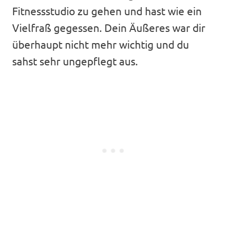
Fitnessstudio zu gehen und hast wie ein
Vielfraß gegessen. Dein Äußeres war dir
überhaupt nicht mehr wichtig und du
sahst sehr ungepflegt aus.