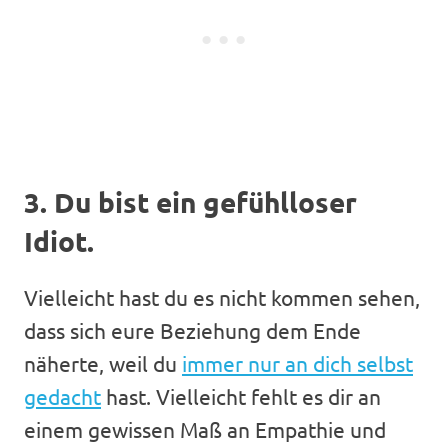
3. Du bist ein gefühlloser
Idiot.
Vielleicht hast du es nicht kommen sehen,
dass sich eure Beziehung dem Ende
näherte, weil du
immer nur an dich selbst
gedacht
hast. Vielleicht fehlt es dir an
einem gewissen Maß an Empathie und