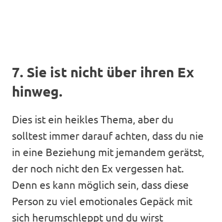
7. Sie ist nicht über ihren Ex
hinweg.
Dies ist ein heikles Thema, aber du
solltest immer darauf achten, dass du nie
in eine Beziehung mit jemandem gerätst,
der noch nicht den Ex vergessen hat.
Denn es kann möglich sein, dass diese
Person zu viel emotionales Gepäck mit
sich herumschleppt und du wirst