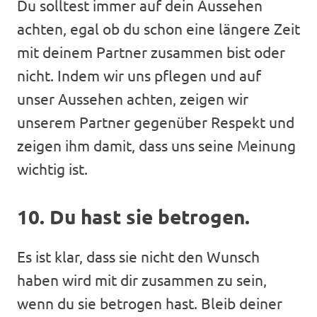
Du solltest immer auf dein Aussehen
achten, egal ob du schon eine längere Zeit
mit deinem Partner zusammen bist oder
nicht. Indem wir uns pflegen und auf
unser Aussehen achten, zeigen wir
unserem Partner gegenüber Respekt und
zeigen ihm damit, dass uns seine Meinung
wichtig ist.
10. Du hast sie betrogen.
Es ist klar, dass sie nicht den Wunsch
haben wird mit dir zusammen zu sein,
wenn du sie betrogen hast. Bleib deiner