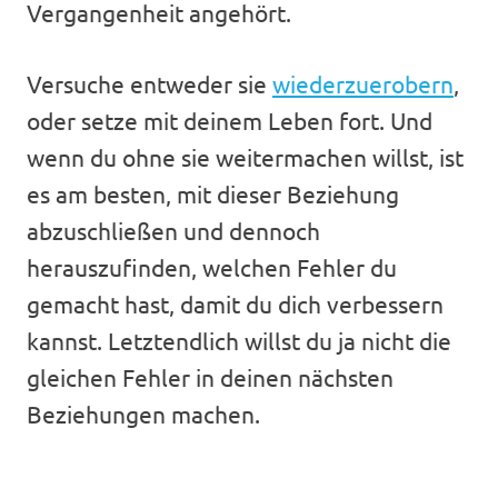
Vergangenheit angehört.
Versuche entweder sie
wiederzuerobern
,
oder setze mit deinem Leben fort. Und
wenn du ohne sie weitermachen willst, ist
es am besten, mit dieser Beziehung
abzuschließen und dennoch
herauszufinden, welchen Fehler du
gemacht hast, damit du dich verbessern
kannst. Letztendlich willst du ja nicht die
gleichen Fehler in deinen nächsten
Beziehungen machen.