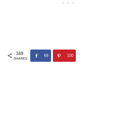
169
69
100
SHARES