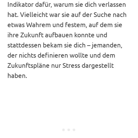
Indikator dafür, warum sie dich verlassen
hat. Vielleicht war sie auf der Suche nach
etwas Wahrem und festem, auf dem sie
ihre Zukunft aufbauen konnte und
stattdessen bekam sie dich – jemanden,
der nichts definieren wollte und dem
Zukunftspläne nur Stress dargestellt
haben.