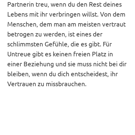
Partnerin treu, wenn du den Rest deines
Lebens mit ihr verbringen willst. Von dem
Menschen, dem man am meisten vertraut
betrogen zu werden, ist eines der
schlimmsten Gefühle, die es gibt. Für
Untreue gibt es keinen freien Platz in
einer Beziehung und sie muss nicht bei dir
bleiben, wenn du dich entscheidest, ihr
Vertrauen zu missbrauchen.