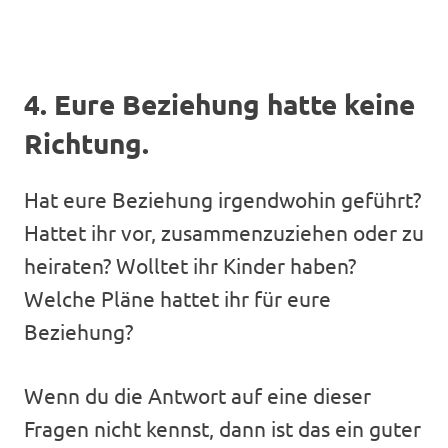
4. Eure Beziehung hatte keine
Richtung.
Hat eure Beziehung irgendwohin geführt?
Hattet ihr vor, zusammenzuziehen oder zu
heiraten? Wolltet ihr Kinder haben?
Welche Pläne hattet ihr für eure
Beziehung?
Wenn du die Antwort auf eine dieser
Fragen nicht kennst, dann ist das ein guter