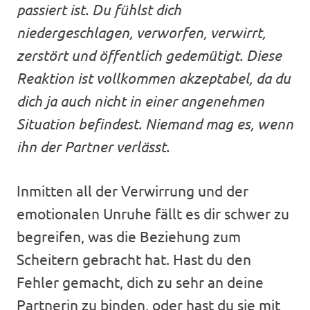
passiert ist. Du fühlst dich
niedergeschlagen, verworfen, verwirrt,
zerstört und öffentlich gedemütigt. Diese
Reaktion ist vollkommen akzeptabel, da du
dich ja auch nicht in einer angenehmen
Situation befindest. Niemand mag es, wenn
ihn der Partner verlässt.
Inmitten all der Verwirrung und der
emotionalen Unruhe fällt es dir schwer zu
begreifen, was die Beziehung zum
Scheitern gebracht hat. Hast du den
Fehler gemacht, dich zu sehr an deine
Partnerin zu binden, oder hast du sie mit