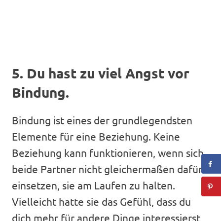
5. Du hast zu viel Angst vor
Bindung.
Bindung ist eines der grundlegendsten
Elemente für eine Beziehung. Keine
Beziehung kann funktionieren, wenn sich
beide Partner nicht gleichermaßen dafür
einsetzen, sie am Laufen zu halten.
Vielleicht hatte sie das Gefühl, dass du
dich mehr für andere Dinge interessierst