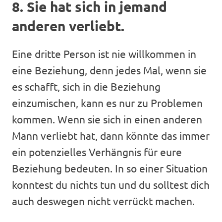
8. Sie hat sich in jemand
anderen verliebt.
Eine dritte Person ist nie willkommen in
eine Beziehung, denn jedes Mal, wenn sie
es schafft, sich in die Beziehung
einzumischen, kann es nur zu Problemen
kommen. Wenn sie sich in einen anderen
Mann verliebt hat, dann könnte das immer
ein potenzielles Verhängnis für eure
Beziehung bedeuten. In so einer Situation
konntest du nichts tun und du solltest dich
auch deswegen nicht verrückt machen.