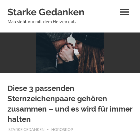
Zum
Starke Gedanken
Inhalt
springen
Man sieht nur mit dem Herzen gut.
Diese 3 passenden
Sternzeichenpaare gehören
zusammen – und es wird für immer
halten
NOVEMBER 14, 2019
STARKE GEDANKEN
HOROSKOP