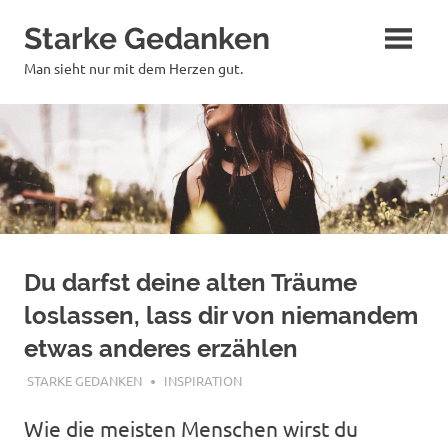
Zum
Starke Gedanken
Inhalt
springen
Man sieht nur mit dem Herzen gut.
Du darfst deine alten Träume
loslassen, lass dir von niemandem
etwas anderes erzählen
AUGUST 24, 2022
STARKE GEDANKEN
INSPIRATION
Wie die meisten Menschen wirst du