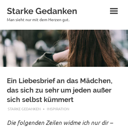
Zum
Starke Gedanken
Inhalt
springen
Man sieht nur mit dem Herzen gut.
Ein Liebesbrief an das Mädchen,
das sich zu sehr um jeden außer
sich selbst kümmert
OKTOBER 26, 2018
STARKE GEDANKEN
INSPIRATION
Die folgenden Zeilen widme ich nur dir –