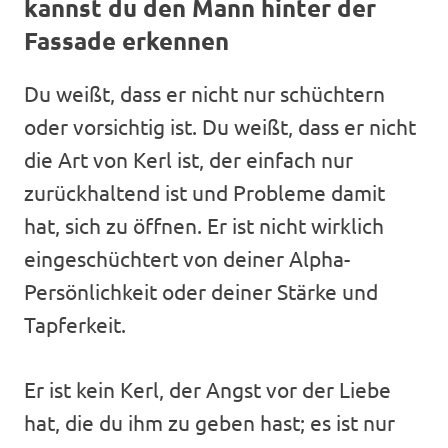
kannst du den Mann hinter der
Fassade erkennen
Du weißt, dass er nicht nur schüchtern
oder vorsichtig ist. Du weißt, dass er nicht
die Art von Kerl ist, der einfach nur
zurückhaltend ist und Probleme damit
hat, sich zu öffnen. Er ist nicht wirklich
eingeschüchtert von deiner Alpha-
Persönlichkeit oder deiner Stärke und
Tapferkeit.
Er ist kein Kerl, der Angst vor der Liebe
hat, die du ihm zu geben hast; es ist nur