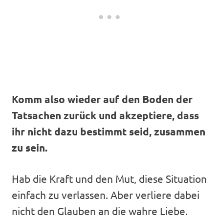
Komm also wieder auf den Boden der
Tatsachen zurück und akzeptiere, dass
ihr nicht dazu bestimmt seid, zusammen
zu sein.
Hab die Kraft und den Mut, diese Situation
einfach zu verlassen. Aber verliere dabei
nicht den Glauben an die wahre Liebe.