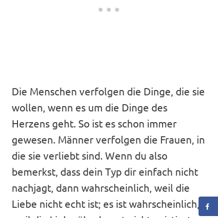
Die Menschen verfolgen die Dinge, die sie
wollen, wenn es um die Dinge des
Herzens geht. So ist es schon immer
gewesen. Männer verfolgen die Frauen, in
die sie verliebt sind. Wenn du also
bemerkst, dass dein Typ dir einfach nicht
nachjagt, dann wahrscheinlich, weil die
Liebe nicht echt ist; es ist wahrscheinlich,