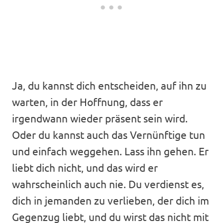
Ja, du kannst dich entscheiden, auf ihn zu
warten, in der Hoffnung, dass er
irgendwann wieder präsent sein wird.
Oder du kannst auch das Vernünftige tun
und einfach weggehen. Lass ihn gehen. Er
liebt dich nicht, und das wird er
wahrscheinlich auch nie. Du verdienst es,
dich in jemanden zu verlieben, der dich im
Gegenzug liebt, und du wirst das nicht mit