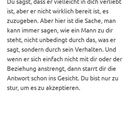
Du sagst, dass er vielleicht in dich verliebt
ist, aber er nicht wirklich bereit ist, es
zuzugeben. Aber hier ist die Sache, man
kann immer sagen, wie ein Mann zu dir
steht, nicht unbedingt durch das, was er
sagt, sondern durch sein Verhalten. Und
wenn er sich einfach nicht mit dir oder der
Beziehung anstrengt, dann starrt dir die
Antwort schon ins Gesicht. Du bist nur zu
stur, um es zu akzeptieren.