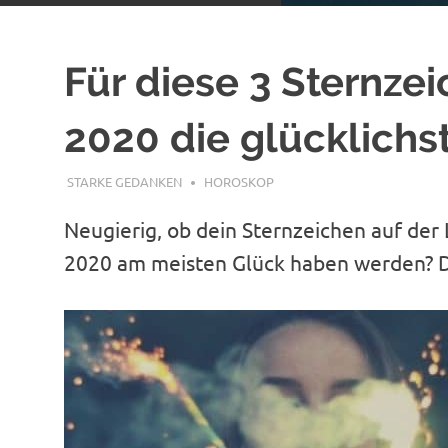
Für diese 3 Sternzei
2020 die glücklichs
DEZEMBER 25, 2019
STARKE GEDANKEN
HOROSKOP
Neugierig, ob dein Sternzeichen auf der 
2020 am meisten Glück haben werden? Da