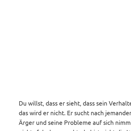
Du willst, dass er sieht, dass sein Verha
das wird er nicht. Er sucht nach jemande
Ärger und seine Probleme auf sich nimmt,