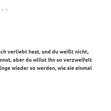
ich verliebt hast, und du weißt nicht,
nst, aber du willst ihn so verzweifelt
inge wieder so werden, wie sie einmal