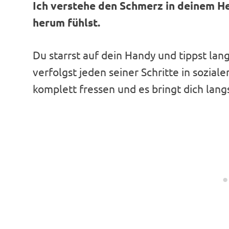
Ich verstehe den Schmerz in deinem He
herum fühlst.
Du starrst auf dein Handy und tippst lan
verfolgst jeden seiner Schritte in sozial
komplett fressen und es bringt dich lan