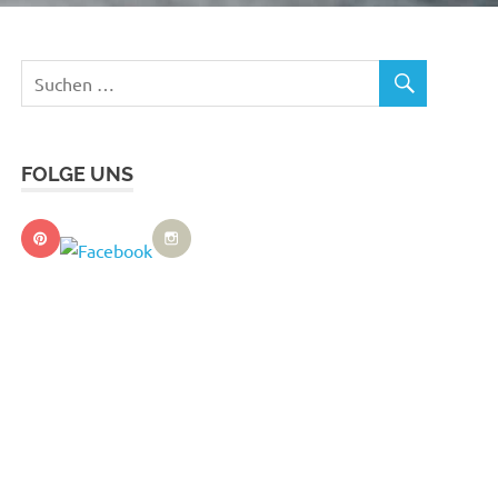
FOLGE UNS