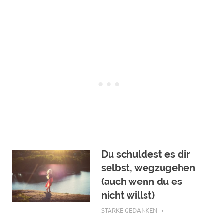
Du schuldest es dir
selbst, wegzugehen
(auch wenn du es
nicht willst)
NOVEMBER 5, 2018
STARKE GEDANKEN