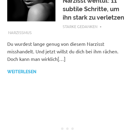
Narzisst wehtut: 11
subtile Schritte, um
ihn stark zu verletzen
NOVEMBER 2, 2018
STARKE GEDANKEN
NARZISSMUS
Du wurdest lange genug von diesem Narzisst
misshandelt. Und jetzt willst du dich bei ihm rächen.
Doch kann man wirklich[…]
WEITERLESEN