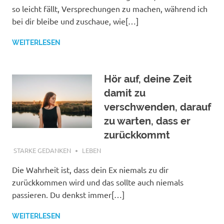
so leicht fällt, Versprechungen zu machen, während ich
bei dir bleibe und zuschaue, wie[…]
WEITERLESEN
Hör auf, deine Zeit
damit zu
verschwenden, darauf
zu warten, dass er
zurückkommt
NOVEMBER 5, 2018
STARKE GEDANKEN
LEBEN
Die Wahrheit ist, dass dein Ex niemals zu dir
zurückkommen wird und das sollte auch niemals
passieren. Du denkst immer[…]
WEITERLESEN