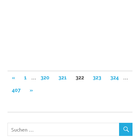
Seitennummerierung
…
…
VORHERIGE
«
1
320
321
322
323
324
BEITRÄGE
der
NÄCHSTE
407
»
BEITRÄGE
Beiträge