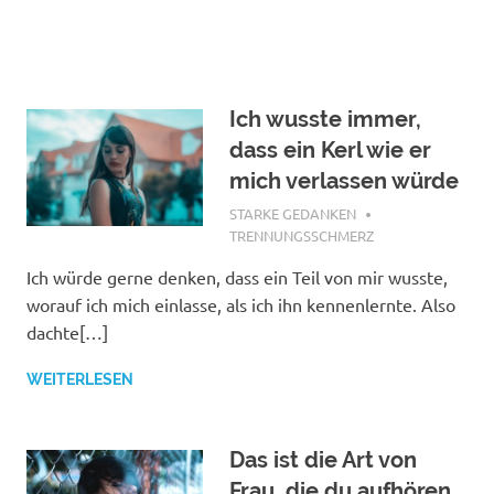
Ich wusste immer,
dass ein Kerl wie er
mich verlassen würde
NOVEMBER 4, 2018
STARKE GEDANKEN
TRENNUNGSSCHMERZ
Ich würde gerne denken, dass ein Teil von mir wusste,
worauf ich mich einlasse, als ich ihn kennenlernte. Also
dachte[…]
WEITERLESEN
Das ist die Art von
Frau, die du aufhören