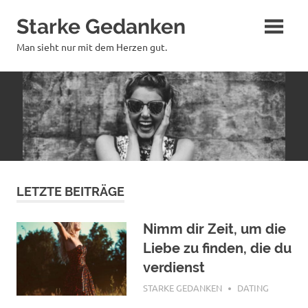
Zum
Starke Gedanken
Inhalt
springen
Man sieht nur mit dem Herzen gut.
LETZTE BEITRÄGE
Nimm dir Zeit, um die
Liebe zu finden, die du
verdienst
NOVEMBER 7, 2018
STARKE GEDANKEN
DATING