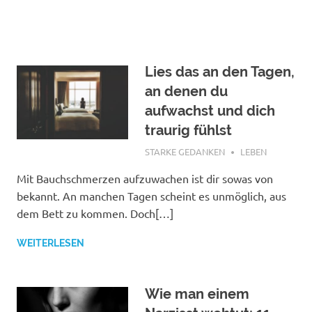
Lies das an den Tagen,
an denen du
aufwachst und dich
traurig fühlst
NOVEMBER 3, 2018
STARKE GEDANKEN
LEBEN
Mit Bauchschmerzen aufzuwachen ist dir sowas von
bekannt. An manchen Tagen scheint es unmöglich, aus
dem Bett zu kommen. Doch[…]
WEITERLESEN
Wie man einem