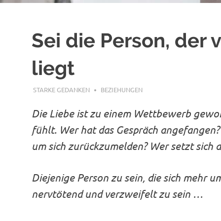
Sei die Person, der 
liegt
NOVEMBER 19, 2019
STARKE GEDANKEN
BEZIEHUNGEN
Die Liebe ist zu einem Wettbewerb gewor
fühlt. Wer hat das Gespräch angefangen?
um sich zurückzumelden? Wer setzt sich a
Diejenige Person zu sein, die sich mehr u
nervtötend und verzweifelt zu sein …