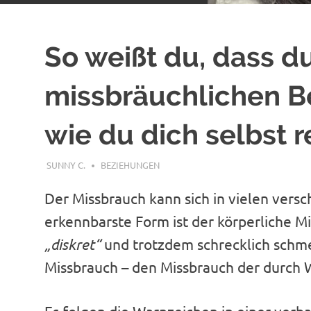
So weißt du, dass du
missbräuchlichen B
wie du dich selbst r
AUGUST 28, 2018
SUNNY C.
BEZIEHUNGEN
Der Missbrauch kann sich in vielen ver
erkennbarste Form ist der körperliche M
„diskret“
und trotzdem schrecklich schme
Missbrauch – den Missbrauch der durch 