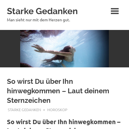
Zum
Starke Gedanken
Inhalt
springen
Man sieht nur mit dem Herzen gut.
So wirst Du über Ihn
hinwegkommen – Laut deinem
Sternzeichen
OKTOBER 29, 2017
STARKE GEDANKEN
HOROSKOP
So wirst Du über Ihn hinwegkommen –