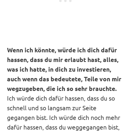
Wenn ich könnte, würde ich dich dafür
hassen, dass du mir erlaubt hast, alles,
was ich hatte, in dich zu investieren,
auch wenn das bedeutete, Teile von mir
wegzugeben, die ich so sehr brauchte.
Ich würde dich dafür hassen, dass du so
schnell und so langsam zur Seite
gegangen bist. Ich würde dich noch mehr
dafür hassen, dass du weggegangen bist,