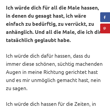
Ich würde dich für all die Male hassen,
in denen du gesagt hast, ich wäre
einfach zu bedürftig, zu verrückt, zu
anhänglich. Und all die Male, die ich dir
tatsächlich geglaubt habe.
Ich würde dich dafür hassen, dass du
immer diese schönen, süchtig machenden
Augen in meine Richtung gerichtet hast
und es mir unmöglich gemacht hast, nein
zu sagen.
Ich würde dich hassen für die Zeiten, in