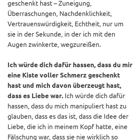
geschenkt hast – Zuneigung,
Überraschungen, Nachdenklichkeit,
Vertrauenswürdigkeit, Echtheit, nur um
sie in der Sekunde, in der ich mit den
Augen zwinkerte, wegzureißen.
Ich würde dich dafür hassen, dass du mir
eine Kiste voller Schmerz geschenkt
hast und mich davon überzeugt hast,
dass es Liebe war.
Ich würde dich dafür
hassen, dass du mich manipuliert hast zu
glauben, dass es das ist, dass die Idee der
Liebe, die ich in meinem Kopf hatte, eine
Fälschung war, dass sie nie wirklich so