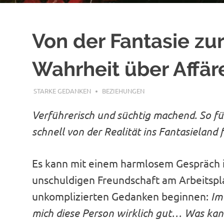
Von der Fantasie zur 
Wahrheit über Affär
FEBRUAR 28, 2019
STARKE GEDANKEN
BEZIEHUNGEN
Verführerisch und süchtig machend. So füh
schnell von der Realität ins Fantasielan
Es kann mit einem harmlosem Gespräch i
unschuldigen Freundschaft am Arbeitspl
unkomplizierten Gedanken beginnen:
Im
mich diese Person wirklich gut… Was kan