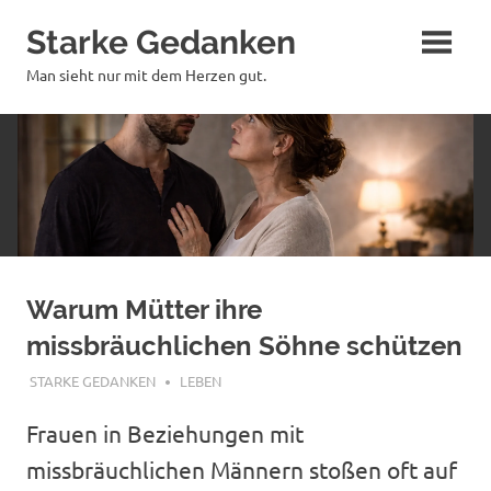
Zum
Starke Gedanken
Inhalt
springen
Man sieht nur mit dem Herzen gut.
Warum Mütter ihre
missbräuchlichen Söhne schützen
FEBRUAR 22, 2026
STARKE GEDANKEN
LEBEN
Frauen in Beziehungen mit
missbräuchlichen Männern stoßen oft auf