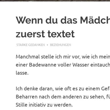
Wenn du das Mädche
zuerst textet
JUNI 26, 2020
STARKE GEDANKEN
BEZIEHUNGEN
Manchmal stelle ich mir vor, wie ich mei
einer Badewanne voller Wasser eintauc
lasse.
Ich denke daran, wie oft es zu einem Gef
Beharren nach dem anderen zu sehen, fü
Stille initiativ zu werden.