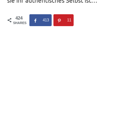
sie ihr authentisches Selbst ist…
424
413
11
SHARES