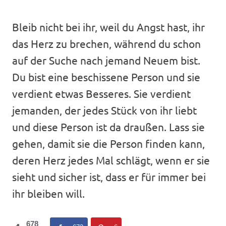
Bleib nicht bei ihr, weil du Angst hast, ihr
das Herz zu brechen, während du schon
auf der Suche nach jemand Neuem bist.
Du bist eine beschissene Person und sie
verdient etwas Besseres. Sie verdient
jemanden, der jedes Stück von ihr liebt
und diese Person ist da draußen. Lass sie
gehen, damit sie die Person finden kann,
deren Herz jedes Mal schlägt, wenn er sie
sieht und sicher ist, dass er für immer bei
ihr bleiben will.
678