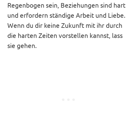
Regenbogen sein, Beziehungen sind hart
und erfordern ständige Arbeit und Liebe.
Wenn du dir keine Zukunft mit ihr durch
die harten Zeiten vorstellen kannst, lass
sie gehen.