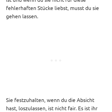
fehlerhaften Stücke liebst, musst du sie
gehen lassen.
Sie festzuhalten, wenn du die Absicht
hast, loszulassen, ist nicht fair. Es ist ihr