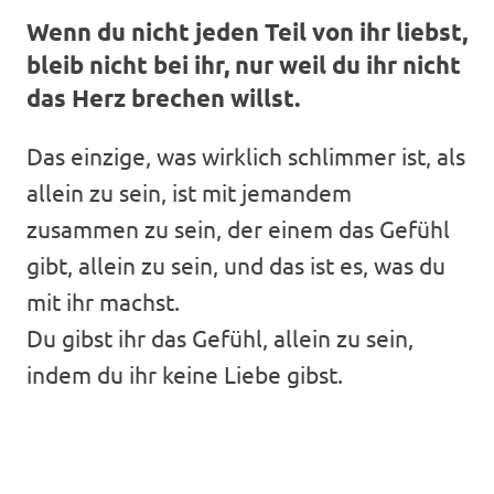
Wenn du nicht jeden Teil von ihr liebst,
bleib nicht bei ihr, nur weil du ihr nicht
das Herz brechen willst.
Das einzige, was wirklich schlimmer ist, als
allein zu sein, ist mit jemandem
zusammen zu sein, der einem das Gefühl
gibt, allein zu sein, und das ist es, was du
mit ihr machst.
Du gibst ihr das Gefühl, allein zu sein,
indem du ihr keine Liebe gibst.