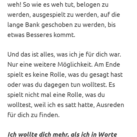
weh! So wie es weh tut, belogen zu
werden, ausgespielt zu werden, auf die
lange Bank geschoben zu werden, bis
etwas Besseres kommt.
Und das ist alles, was ich je für dich war.
Nur eine weitere Möglichkeit. Am Ende
spielt es keine Rolle, was du gesagt hast
oder was du dagegen tun wolltest. Es
spielt nicht mal eine Rolle, was du
wolltest, weil ich es satt hatte, Ausreden
für dich zu finden.
Ich wollte dich mehr, als ich in Worte