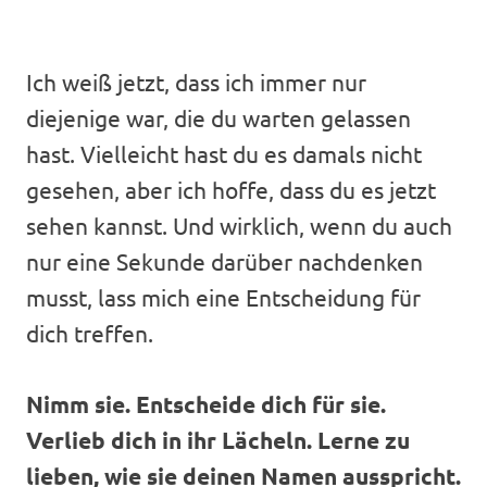
Ich weiß jetzt, dass ich immer nur
diejenige war, die du warten gelassen
hast. Vielleicht hast du es damals nicht
gesehen, aber ich hoffe, dass du es jetzt
sehen kannst. Und wirklich, wenn du auch
nur eine Sekunde darüber nachdenken
musst, lass mich eine Entscheidung für
dich treffen.
Nimm sie. Entscheide dich für sie.
Verlieb dich in ihr Lächeln. Lerne zu
lieben, wie sie deinen Namen ausspricht.