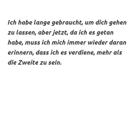
Ich habe lange gebraucht, um dich gehen
zu lassen, aber jetzt, da ich es getan
habe, muss ich mich immer wieder daran
erinnern, dass ich es verdiene, mehr als
die Zweite zu sein.