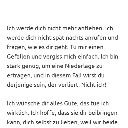
Ich werde dich nicht mehr anflehen. Ich
werde dich nicht spät nachts anrufen und
fragen, wie es dir geht. Tu mir einen
Gefallen und vergiss mich einfach. Ich bin
stark genug, um eine Niederlage zu
ertragen, und in diesem Fall wirst du
derjenige sein, der verliert. Nicht ich!
Ich wünsche dir alles Gute, das tue ich
wirklich. Ich hoffe, dass sie dir beibringen
kann, dich selbst zu lieben, weil wir beide