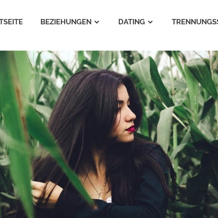
TSEITE
BEZIEHUNGEN
DATING
TRENNUNGS