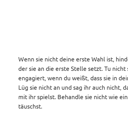
Wenn sie nicht deine erste Wahl ist, hind
der sie an die erste Stelle setzt. Tu nicht
engagiert, wenn du weißt, dass sie in de
Lüg sie nicht an und sag ihr auch nicht, 
mit ihr spielst. Behandle sie nicht wie ei
täuschst.