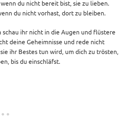
, wenn du nicht bereit bist, sie zu lieben.
enn du nicht vorhast, dort zu bleiben.
 schau ihr nicht in die Augen und flüstere
 nicht deine Geheimnisse und rede nicht
sie ihr Bestes tun wird, um dich zu trösten,
en, bis du einschläfst.