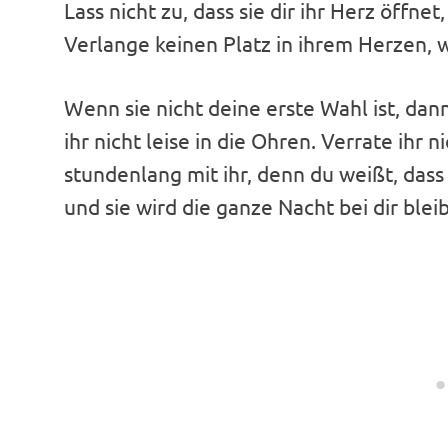
Lass nicht zu, dass sie dir ihr Herz öffnet
Verlange keinen Platz in ihrem Herzen, w
Wenn sie nicht deine erste Wahl ist, dann
ihr nicht leise in die Ohren. Verrate ihr
stundenlang mit ihr, denn du weißt, dass 
und sie wird die ganze Nacht bei dir bleib