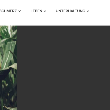
SCHMERZ
LEBEN
UNTERHALTUNG