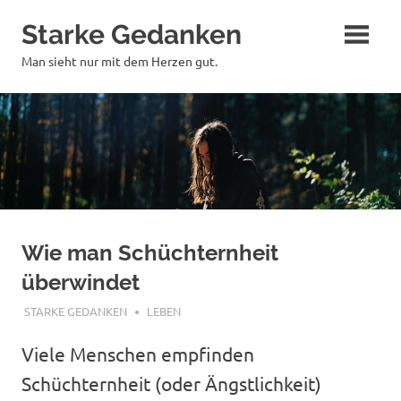
Zum
Starke Gedanken
Inhalt
springen
Man sieht nur mit dem Herzen gut.
Wie man Schüchternheit
überwindet
NOVEMBER 24, 2017
STARKE GEDANKEN
LEBEN
Viele Menschen empfinden
Schüchternheit (oder Ängstlichkeit)