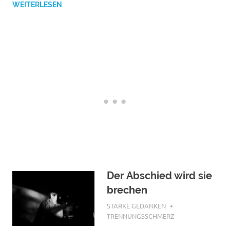
WEITERLESEN
Der Abschied wird sie
brechen
JANUAR 25, 2018
STARKE GEDANKEN
TRENNUNGSSCHMERZ