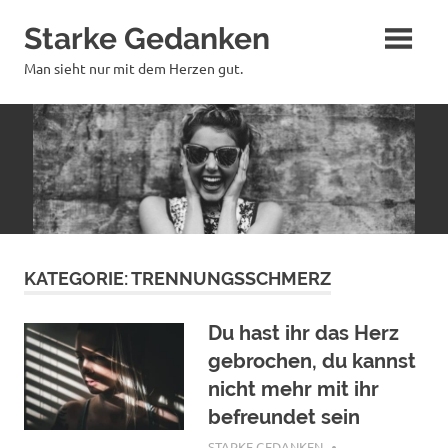
Zum
Starke Gedanken
Inhalt
springen
Man sieht nur mit dem Herzen gut.
KATEGORIE:
TRENNUNGSSCHMERZ
Du hast ihr das Herz
gebrochen, du kannst
nicht mehr mit ihr
befreundet sein
JANUAR 28, 2018
STARKE GEDANKEN