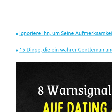
Ignoriere Ihn, um Seine Aufmerksamke
15 Dinge, die ein wahrer Gentleman a