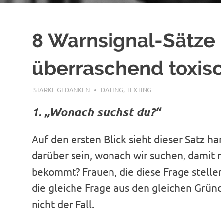
8 Warnsignal-Sätze 
überraschend toxisc
AUGUST 30, 2023
STARKE GEDANKEN
DATING
,
TEXTING
1. „Wonach suchst du?“
Auf den ersten Blick sieht dieser Satz ha
darüber sein, wonach wir suchen, damit 
bekommt? Frauen, die diese Frage stell
die gleiche Frage aus den gleichen Gründ
nicht der Fall.