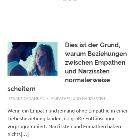
Dies ist der Grund,
warum Beziehungen
zwischen Empathen
und Narzissten
normalerweise
scheitern
AUGUST 10, 2021
STARKE GEDANKEN
EMPATHEN UND NARZISSTEN
Wenn ein Empath und jemand ohne Empathie in einer
Liebesbeziehung landen, ist große Enttäuschung
vorprogrammiert. Narzissten und Empathen haben
nichts[…]