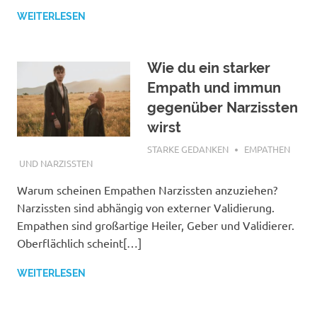
WEITERLESEN
Wie du ein starker
Empath und immun
gegenüber Narzissten
wirst
JULI 2, 2021
STARKE GEDANKEN
EMPATHEN
UND NARZISSTEN
Warum scheinen Empathen Narzissten anzuziehen?
Narzissten sind abhängig von externer Validierung.
Empathen sind großartige Heiler, Geber und Validierer.
Oberflächlich scheint[…]
WEITERLESEN