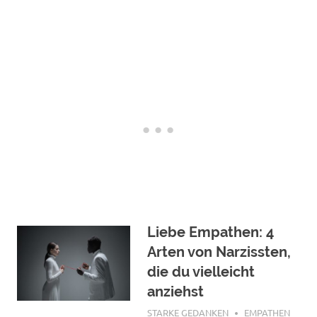
Liebe Empathen: 4
Arten von Narzissten,
die du vielleicht
anziehst
JANUAR 2, 2022
STARKE GEDANKEN
EMPATHEN