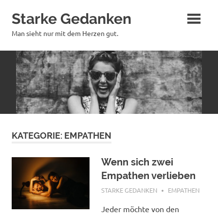
Zum
Starke Gedanken
Inhalt
springen
Man sieht nur mit dem Herzen gut.
KATEGORIE:
EMPATHEN
Wenn sich zwei
Empathen verlieben
MÄRZ 14, 2022
STARKE GEDANKEN
EMPATHEN
Jeder möchte von den