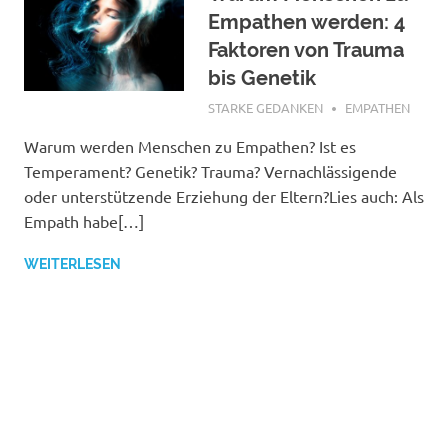
Empathen werden: 4
Faktoren von Trauma
bis Genetik
DEZEMBER 9, 2021
STARKE GEDANKEN
EMPATHEN
Warum werden Menschen zu Empathen? Ist es
Temperament? Genetik? Trauma? Vernachlässigende
oder unterstützende Erziehung der Eltern?Lies auch: Als
Empath habe[…]
WEITERLESEN