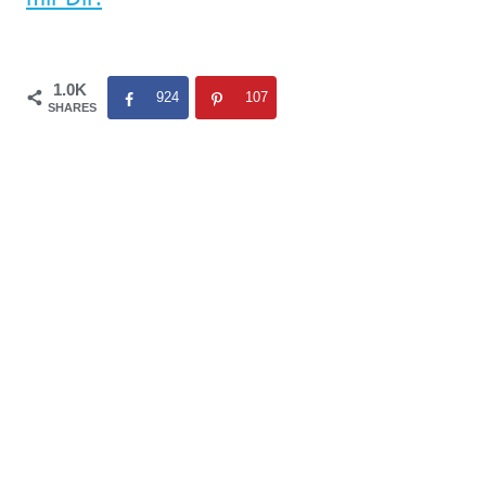
1.0K
924
107
SHARES