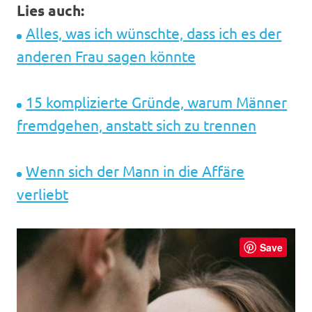
Lies auch:
Alles, was ich wünschte, dass ich es der
anderen Frau sagen könnte
15 komplizierte Gründe, warum Männer
fremdgehen, anstatt sich zu trennen
Wenn sich der Mann in die Affäre
verliebt
Save