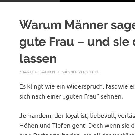
Warum Männer sagen
gute Frau – und sie
lassen
SEPTEMBER 22, 2025
STARKE GEDANKEN
MÄNNER VERSTEHEN
Es klingt wie ein Widerspruch, fast wie 
sich nach einer „guten Frau“ sehnen.
Jemandem, der loyal ist, liebevoll, verl
Höhen und Tiefen geht. Doch wenn sie di