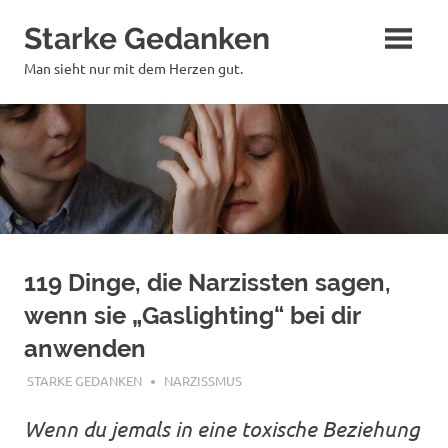
Zum
Starke Gedanken
Inhalt
springen
Man sieht nur mit dem Herzen gut.
119 Dinge, die Narzissten sagen,
wenn sie „Gaslighting“ bei dir
anwenden
OKTOBER 21, 2019
STARKE GEDANKEN
NARZISSMUS
Wenn du jemals in eine toxische Beziehung