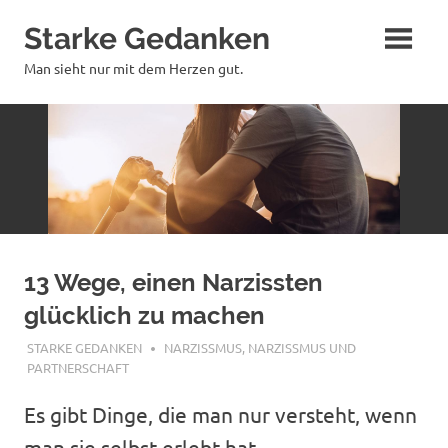
Zum
Starke Gedanken
Inhalt
springen
Man sieht nur mit dem Herzen gut.
13 Wege, einen Narzissten
glücklich zu machen
NOVEMBER 6, 2025
STARKE GEDANKEN
NARZISSMUS
,
NARZISSMUS UND
PARTNERSCHAFT
Es gibt Dinge, die man nur versteht, wenn
man sie selbst erlebt hat.