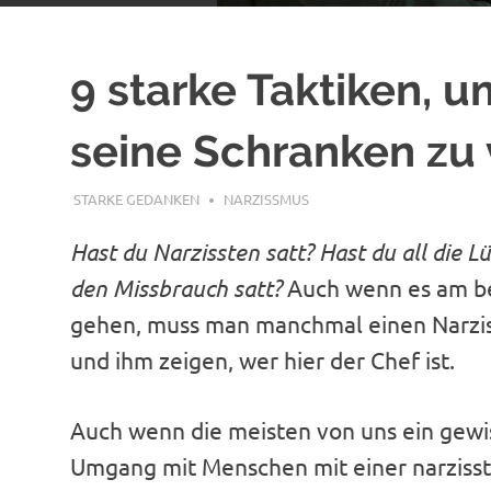
9 starke Taktiken, u
seine Schranken zu
OKTOBER 31, 2022
STARKE GEDANKEN
NARZISSMUS
Hast du Narzissten satt? Hast du all die 
den Missbrauch satt?
Auch wenn es am be
gehen, muss man manchmal einen Narziss
und ihm zeigen, wer hier der Chef ist.
Auch wenn die meisten von uns ein gewi
Umgang mit Menschen mit einer narzisst