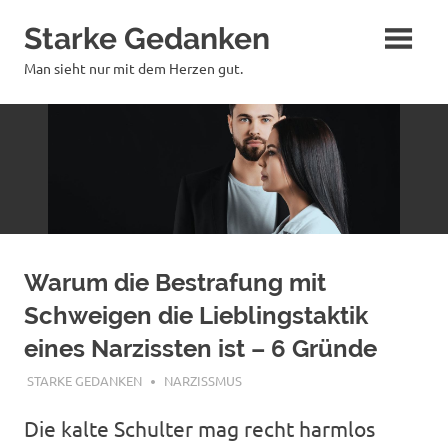
Zum
Starke Gedanken
Inhalt
springen
Man sieht nur mit dem Herzen gut.
Warum die Bestrafung mit
Schweigen die Lieblingstaktik
eines Narzissten ist – 6 Gründe
JANUAR 20, 2024
STARKE GEDANKEN
NARZISSMUS
Die kalte Schulter mag recht harmlos