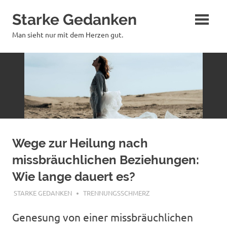
Zum
Starke Gedanken
Inhalt
springen
Man sieht nur mit dem Herzen gut.
Wege zur Heilung nach
missbräuchlichen Beziehungen:
Wie lange dauert es?
JUNI 30, 2024
STARKE GEDANKEN
TRENNUNGSSCHMERZ
Genesung von einer missbräuchlichen