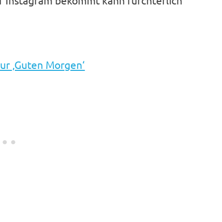
f Instagram bekommt kann fürchterlich
 nur ‚Guten Morgen‘