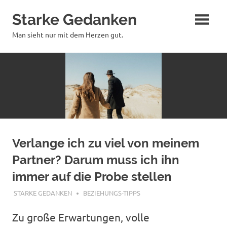
Zum
Starke Gedanken
Inhalt
springen
Man sieht nur mit dem Herzen gut.
Verlange ich zu viel von meinem
Partner? Darum muss ich ihn
immer auf die Probe stellen
MÄRZ 7, 2024
STARKE GEDANKEN
BEZIEHUNGS-TIPPS
Zu große Erwartungen, volle