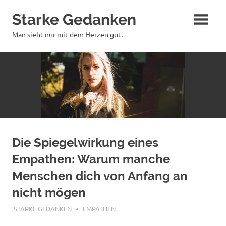
Zum
Starke Gedanken
Inhalt
springen
Man sieht nur mit dem Herzen gut.
Die Spiegelwirkung eines
Empathen: Warum manche
Menschen dich von Anfang an
nicht mögen
FEBRUAR 2, 2020
STARKE GEDANKEN
EMPATHEN