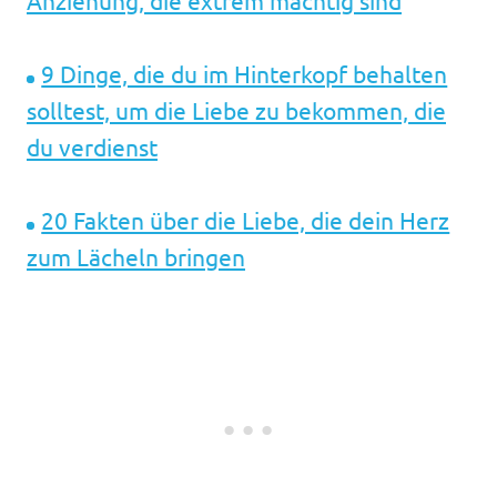
Anziehung, die extrem mächtig sind
9 Dinge, die du im Hinterkopf behalten
solltest, um die Liebe zu bekommen, die
du verdienst
20 Fakten über die Liebe, die dein Herz
zum Lächeln bringen