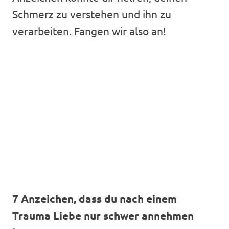
Schmerz zu verstehen und ihn zu
verarbeiten. Fangen wir also an!
7 Anzeichen, dass du nach einem
Trauma Liebe nur schwer annehmen