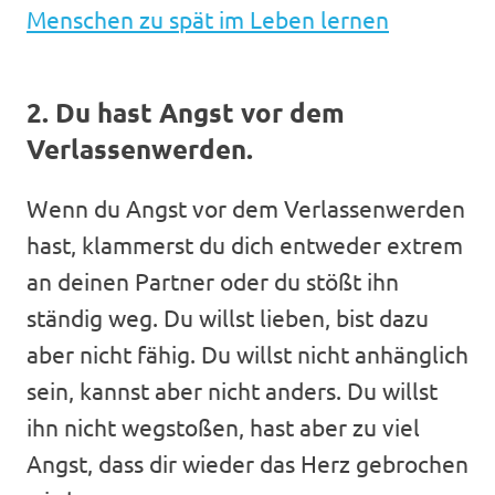
Menschen zu spät im Leben lernen
2. Du hast Angst vor dem
Verlassenwerden.
Wenn du Angst vor dem Verlassenwerden
hast, klammerst du dich entweder extrem
an deinen Partner oder du stößt ihn
ständig weg. Du willst lieben, bist dazu
aber nicht fähig. Du willst nicht anhänglich
sein, kannst aber nicht anders. Du willst
ihn nicht wegstoßen, hast aber zu viel
Angst, dass dir wieder das Herz gebrochen