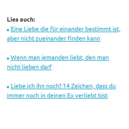
Lies auch:
Eine Liebe die für einander bestimmt ist,
aber nicht zueinander finden kann
Wenn man jemanden liebt, den man
nicht lieben darf
Liebe ich ihn noch? 14 Zeichen, dass du
immer noch in deinen Ex verliebt bist