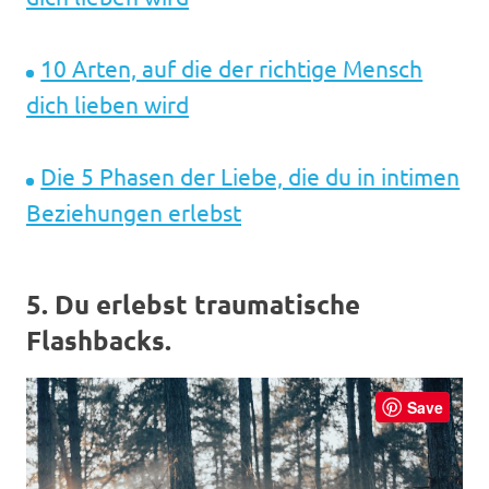
10 Arten, auf die der richtige Mensch
dich lieben wird
Die 5 Phasen der Liebe, die du in intimen
Beziehungen erlebst
5. Du erlebst traumatische
Flashbacks.
Save