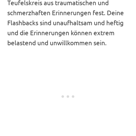
Teufelskreis aus traumatischen und
schmerzhaften Erinnerungen fest. Deine
Flashbacks sind unaufhaltsam und heftig
und die Erinnerungen können extrem
belastend und unwillkommen sein.